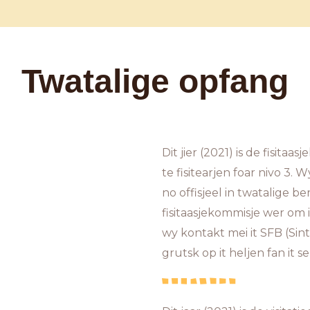
Twatalige opfang
Dit jier (2021) is de fisit
te fisitearjen foar nivo 3. 
no offisjeel in twatalige b
fisitaasjekommisje wer om it
wy kontakt mei it SFB (Si
grutsk op it heljen fan it ser