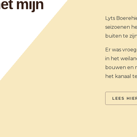
et mijn
Lyts Boerehi
seizoenen h
buiten te zij
Er was vroe
in het weil
bouwen en m
het kanaal t
LEES HIE