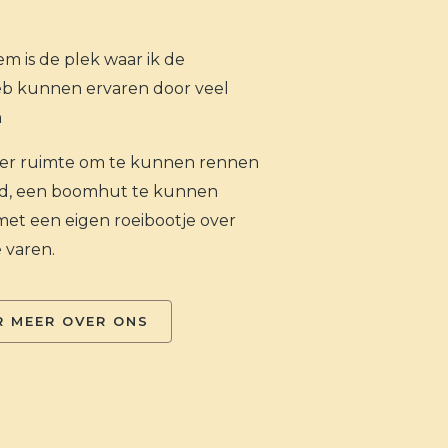
em is de plek waar ik de
eb kunnen ervaren door veel
n
ger ruimte om te kunnen rennen
and, een boomhut te kunnen
et een eigen roeibootje over
e varen.
R MEER OVER ONS