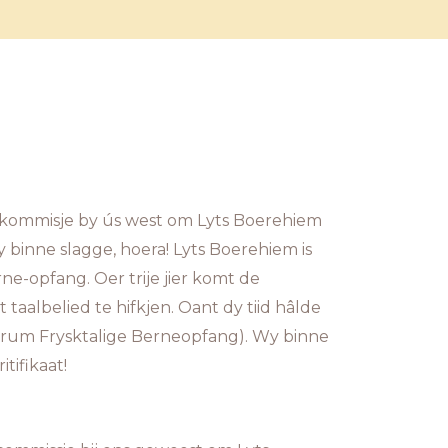
aasjekommisje by ús west om Lyts Boerehiem
Wy binne slagge, hoera! Lyts Boerehiem is
erne-opfang. Oer trije jier komt de
 taalbelied te hifkjen. Oant dy tiid hâlde
ntrum Frysktalige Berneopfang). Wy binne
itifikaat!