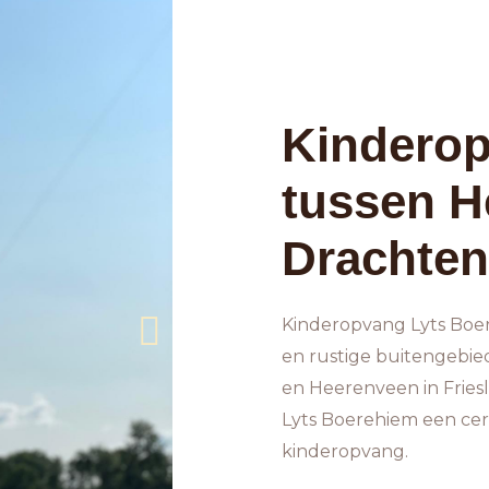
Kindero
tussen H
Drachten
Kinderopvang Lyts Boer
en rustige buitengebie
en Heerenveen in Fries
Lyts Boerehiem een cer
kinderopvang.