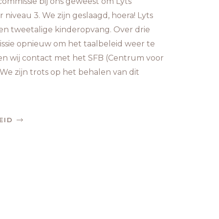
tiecommissie bij ons geweest om Lyts
 niveau 3. We zijn geslaagd, hoera! Lyts
een tweetalige kinderopvang. Over drie
issie opnieuw om het taalbeleid weer te
den wij contact met het SFB (Centrum voor
We zijn trots op het behalen van dit
EID