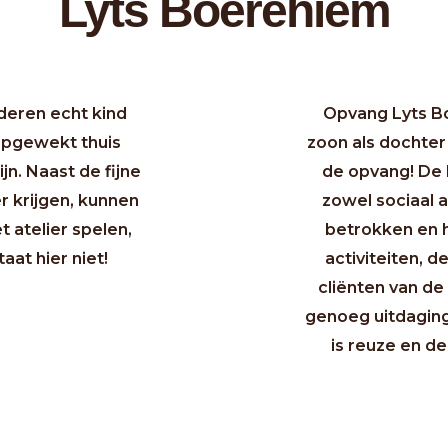
Lyts Boerehiem
deren echt kind
Opvang Lyts Bo
 opgewekt thuis
zoon als dochter 
n. Naast de fijne
de opvang! De 
r krijgen, kunnen
zowel sociaal a
t atelier spelen,
betrokken en h
at hier niet!
activiteiten, d
cliënten van de
genoeg uitdaging
is reuze en de