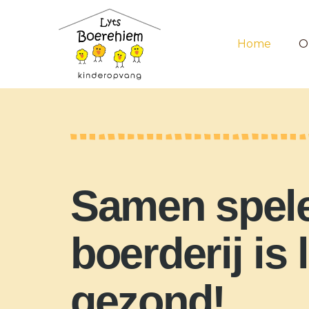
Home
O
Samen spel
boerderij is 
gezond!